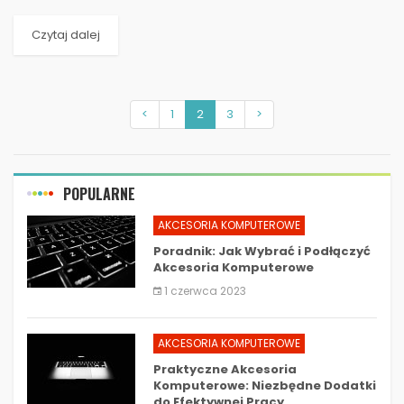
codziennego życia...
Czytaj dalej
<
1
2
3
>
POPULARNE
AKCESORIA KOMPUTEROWE
Poradnik: Jak Wybrać i Podłączyć
Akcesoria Komputerowe
1 czerwca 2023
AKCESORIA KOMPUTEROWE
Praktyczne Akcesoria
Komputerowe: Niezbędne Dodatki
do Efektywnej Pracy