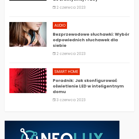
2 czerwca 2023
AUDIO
Bezprzewodowe słuchawki: Wybór
odpowiednich słuchawek dla
siebie
2 czerwca 2023
SMART HOME
Poradnik: Jak skonfigurować
oświetlenie LED w inteligentnym
domu
3 czerwca 2023