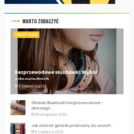
WARTO ZOBACZYĆ
SMART HOME
Bezprzewodowe słuchawki: Wybór
odpowiednich...
2 czerwca 2023
Bezprzewodowe słuchawki: Wybór odpowiednich...
Głośniki Bluetooth bezprzewodowe -
dlaczego...
18 listopada 2023
Jak dobrać głośnik przenośny do swoich...
6 czerwca 2023