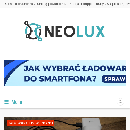
Głośniki przenośne z funkcją powerbanku
Stacje dokujące i huby USB: jakie są róż
Menu
ŁADOWARKI I POWERBANKI