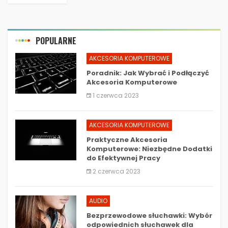
POPULARNE
AKCESORIA KOMPUTEROWE
Poradnik: Jak Wybrać i Podłączyć
Akcesoria Komputerowe
1 czerwca 2023
AKCESORIA KOMPUTEROWE
Praktyczne Akcesoria
Komputerowe: Niezbędne Dodatki
do Efektywnej Pracy
2 czerwca 2023
AUDIO
Bezprzewodowe słuchawki: Wybór
odpowiednich słuchawek dla