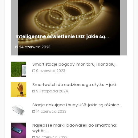
Inteligentne oświetlenie LED: jakie są...
24 czerwca 2023
Inteligentne oświetlenie LED: jakie są...
Smart stacje pogody: monitoruj i kontroluj...
9 czerwca 2023
Smartwatch do codziennego użytku – jaki...
9 listopada 2024
Stacje dokujące i huby USB: jakie są różnice...
14 czerwca 2023
Najlepsze marki ładowarek do smartfona:
wybór...
24 czerwca 2023