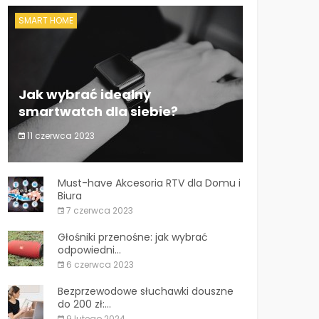
SMART HOME
Jak wybrać idealny
smartwatch dla siebie?
11 czerwca 2023
Jak wybrać idealny smartwatch dla siebie?
Must-have Akcesoria RTV dla Domu i
Biura
7 czerwca 2023
Głośniki przenośne: jak wybrać
odpowiedni...
6 czerwca 2023
Bezprzewodowe słuchawki douszne
do 200 zł:...
9 lutego 2024