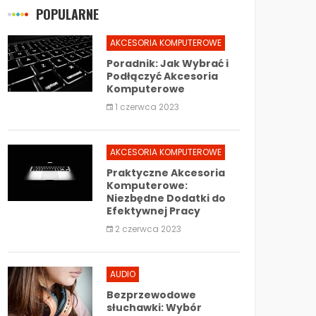
POPULARNE
AKCESORIA KOMPUTEROWE
Poradnik: Jak Wybrać i
Podłączyć Akcesoria
Komputerowe
1 czerwca 2023
AKCESORIA KOMPUTEROWE
Praktyczne Akcesoria
Komputerowe:
Niezbędne Dodatki do
Efektywnej Pracy
2 czerwca 2023
AUDIO
Bezprzewodowe
słuchawki: Wybór