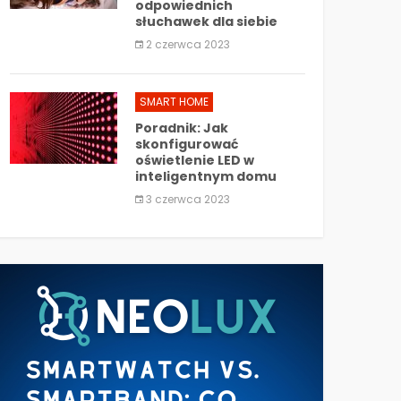
odpowiednich
słuchawek dla siebie
2 czerwca 2023
SMART HOME
Poradnik: Jak
skonfigurować
oświetlenie LED w
inteligentnym domu
3 czerwca 2023