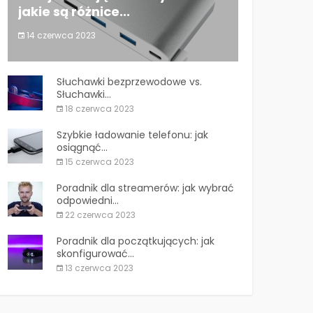
jakie są różnice...
14 czerwca 2023
Stacje dokujące i huby USB: jakie są
różnice...
Słuchawki bezprzewodowe vs.
Słuchawki...
18 czerwca 2023
Szybkie ładowanie telefonu: jak
osiągnąć...
15 czerwca 2023
Poradnik dla streamerów: jak wybrać
odpowiedni...
22 czerwca 2023
Poradnik dla początkujących: jak
skonfigurować...
13 czerwca 2023