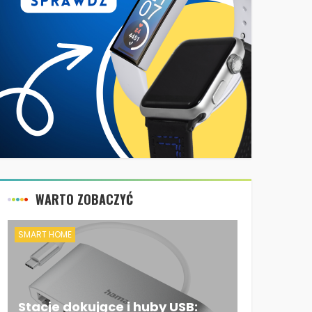
WARTO ZOBACZYĆ
SMART HOME
Stacje dokujące i huby USB: