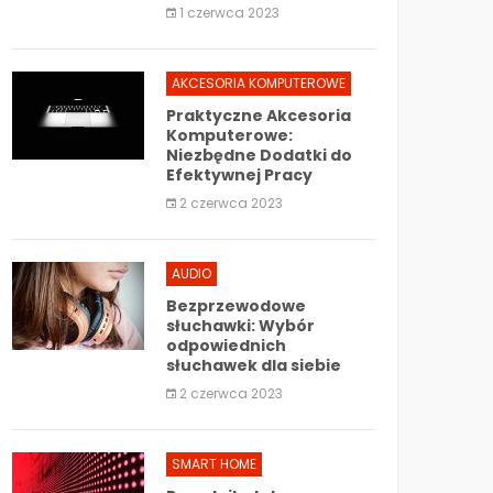
1 czerwca 2023
AKCESORIA KOMPUTEROWE
Praktyczne Akcesoria
Komputerowe:
Niezbędne Dodatki do
Efektywnej Pracy
2 czerwca 2023
AUDIO
Bezprzewodowe
słuchawki: Wybór
odpowiednich
słuchawek dla siebie
2 czerwca 2023
SMART HOME