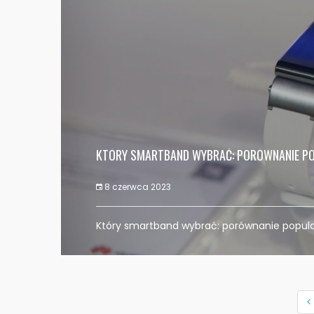
KTÓRY SMARTBAND WYBRAĆ: PORÓWNANIE P
8 czerwca 2023
Który smartband wybrać: porównanie popul
<