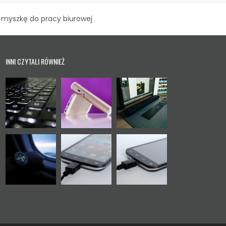
ą myszkę do pracy biurowej
INNI CZYTALI RÓWNIEŻ