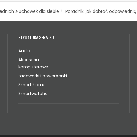
dnich słuchawek dla siebie
Poradnik: jak dobrać odpowiedni
STRUKTURA SERWISU
Audio
Akcesoria
komputerowe
Ładowarki i powerbanki
Smart home
Smartwatche