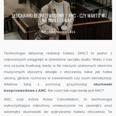
SŁUCHAWKI BEZPRZEWODOWE Z ANC - CZY WARTO W
NIE INWESTOWAĆ?
8 października 2024
Technologia aktywnej redukcji hałasu (ANC) to jedno z
najnowszych osiągnięć w dziedzinie sprzętu audio. Wielu z nas
zna uczucie frustracji, kiedy w tle naszych ulubionych utworów
muzycznych słyszymy dźwięki z otoczenia, takie jak hałas
uliczny, głośne rozmowy w kawiarniach czy szum klimatyzacji.
Właśnie tutaj z pomocą przychodzą
słuchawki
bezprzewodowe z ANC
. Ale czym tak naprawdę jest ANC?
ANC, czyli Active Noise Cancellation, to technologia
wykorzystująca mikrofony umieszczone na zewnątrz oraz
wewnątrz słuchawek do wykrywania hałasu otoczenia. Te