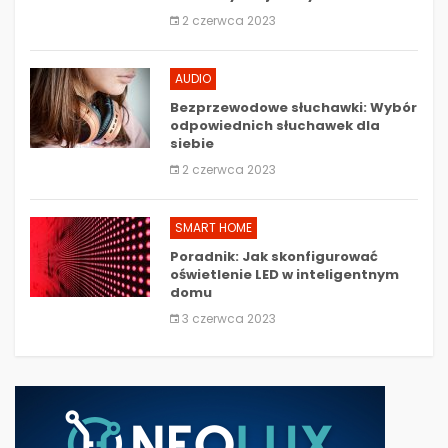
2 czerwca 2023
AUDIO
Bezprzewodowe słuchawki: Wybór
odpowiednich słuchawek dla
siebie
2 czerwca 2023
SMART HOME
Poradnik: Jak skonfigurować
oświetlenie LED w inteligentnym
domu
3 czerwca 2023