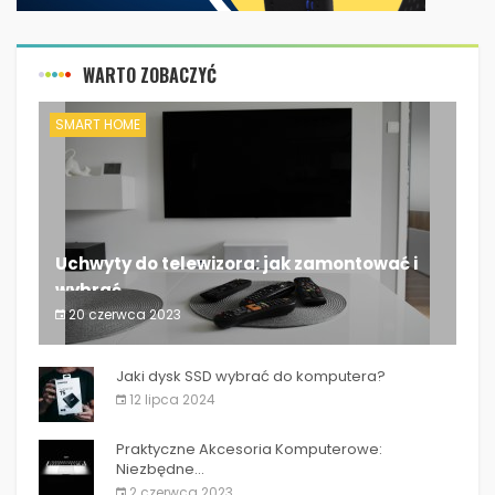
WARTO ZOBACZYĆ
SMART HOME
Uchwyty do telewizora: jak zamontować i
wybrać...
20 czerwca 2023
Uchwyty do telewizora: jak zamontować i wybrać...
Jaki dysk SSD wybrać do komputera?
12 lipca 2024
Praktyczne Akcesoria Komputerowe:
Niezbędne...
2 czerwca 2023