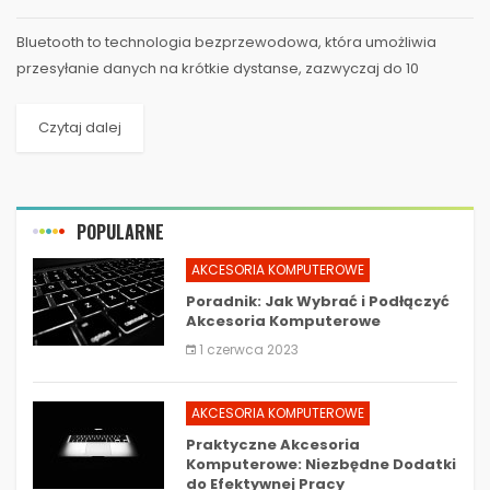
Bluetooth to technologia bezprzewodowa, która umożliwia
przesyłanie danych na krótkie dystanse, zazwyczaj do 10
metrów. Jest szeroko stosowana w...
Czytaj dalej
POPULARNE
AKCESORIA KOMPUTEROWE
Poradnik: Jak Wybrać i Podłączyć
Akcesoria Komputerowe
1 czerwca 2023
AKCESORIA KOMPUTEROWE
Praktyczne Akcesoria
Komputerowe: Niezbędne Dodatki
do Efektywnej Pracy